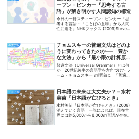
ーブン・ピンカー『思考する言
語』が解き明かす人間認知の構造
今日の一冊スティーブン・ピンカー『思
考する言語 - 「ことばの意味」から人間
性に迫る』NHKブックス (2009)Steven
Pinker, The Stuff of Thought:
Language as a Window into ...
チョムスキーの普遍文法はどのよ
千言万句
うに変わってきたのか──「豊か
な文法」から「最小限の計算原
理」へ
普遍文法（Universal Grammar）とは何
か 20世紀後半の言語学を方向づけた ノ
ーム・チョムスキー の理論は、「普遍文
法（Universal Grammar, UG）」という
概念を軸に展開されてきた。しかしこの
UGは、当初想定さ...
日本語の未来は大丈夫か？ – 水村
千言万句
美苗『日本語が亡びるとき』
水村美苗『日本語が亡びるとき』(2008)
消えていく言語 一説によれば、現在世
界には約5,000から8,000の言語が存在す
るとされる。数え方にもよるが、少なく
とも3000近くあると見るのが一般的らし
い。 世界には多種多様な言語が存在し
てい...