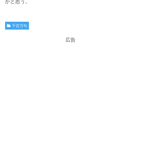
かと思う。
千言万句
広告