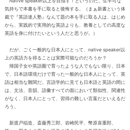
Native speaker以上を目指す！というのだ。生半可な
気持ちで本書を手に取ると後悔する。（まぁ新書という体
裁で『英語達人塾』なんて題の本を手に取る人は、はじめ
から、実践的で実用的な英語よりも、教養としての高度な
英語を身に付けたいという人だと思うが。）
だが、ごく一般的な日本人にとって、native speaker以
上の英語力を得ることは実際可能なのだろうか？
帰国子女や英語圏で育ったような人でもない限り、日本
で、日本語環境だけで育った一般的な日本人にとって、英
語は相当な難関だ。言語学的に見ても日本語と英語の間に
は、文法、音韻、語彙すべての面において類似性、関連性
がなく、日本人にとって、習得の難しい言葉だといえるだ
ろう。
新渡戸稲造、斎藤秀三郎、岩崎民平、幣原喜重郎、