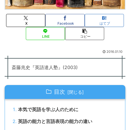
X
Facebook
はてブ
LINE
コピー
2016.01.10
斎藤兆史『英語達人塾』(2003)
目次
本気で英語を学ぶ人のために
英語の能力と言語表現の能力の違い