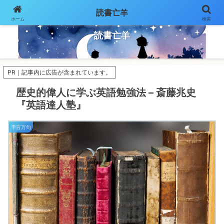
読書亡羊
ホーム
検索
気ままにページをめくって
読書亡羊
PR｜記事内に広告が含まれています。
歴史的偉人に学ぶ英語勉強法 – 斎藤兆史
『英語達人塾』
千言万句