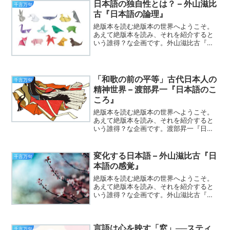
日本語の独自性とは？ – 外山滋比
千言万句
古『日本語の論理』
絶版本を読む絶版本の世界へようこそ。
あえて絶版本を読み、それを紹介すると
いう誰得？な企画です。外山滋比古『日
本語の論理』(1973)西欧語との対峙 著
者の外山氏は1923年、大正12年の生ま
れ。第二次大戦が始まる直前から戦中に
かけて英文学を...
「和歌の前の平等」古代日本人の
千言万句
精神世界 – 渡部昇一『日本語のこ
ころ』
絶版本を読む絶版本の世界へようこそ。
あえて絶版本を読み、それを紹介すると
いう誰得？な企画です。渡部昇一『日本
語のこころ』(1974)漢語から大和言葉
へ ところでヴァイキングにしろアング
ロ・サクソンにしろ、古代のゲルマン人
変化する日本語 – 外山滋比古『日
千言万句
はキリスト教がくる前...
本語の感覚』
絶版本を読む絶版本の世界へようこそ。
あえて絶版本を読み、それを紹介すると
いう誰得？な企画です。外山滋比古『日
本語の感覚』(1975)日本語の変化 前著
『日本語の論理』において、欧米言語と
日本語の特質の差を名詞構文と動詞構文
言語は心を映す「窓」──スティ
の差として特徴付け...
千言万句