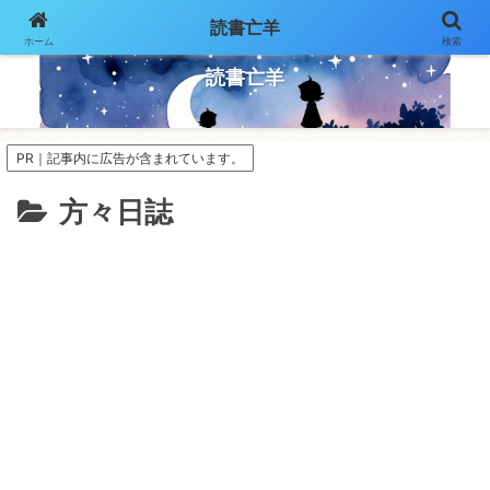
読書亡羊
ホーム
検索
気ままにページをめくって
読書亡羊
PR｜記事内に広告が含まれています。
方々日誌