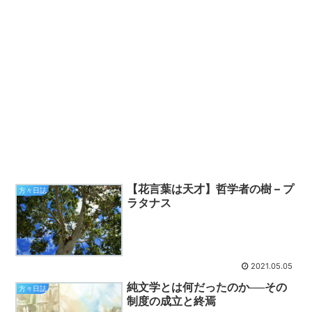
【花言葉は天才】哲学者の樹 – プ
方々日誌
ラタナス
2021.05.05
純文学とは何だったのか──その
方々日誌
制度の成立と終焉