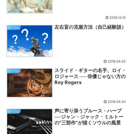
2016.12.10
左右盲の克服方法（自己経験談）
方々日誌
2016.04.25
スライド・ギターの名手、ロイ・
方々日誌
ロジャース ── 俳優じゃない方の
Roy Rogers
2016.04.20
声に寄り添うブルース・ハープ
方々日誌
──ジャン・ジャック・ミルトー
の“三部作”が描くソウルの風景