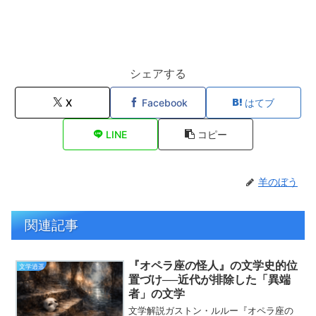
シェアする
X
Facebook
はてブ
LINE
コピー
羊のぼう
関連記事
『オペラ座の怪人』の文学史的位
文学逍遥
置づけ──近代が排除した「異端
者」の文学
文学解説ガストン・ルルー『オペラ座の