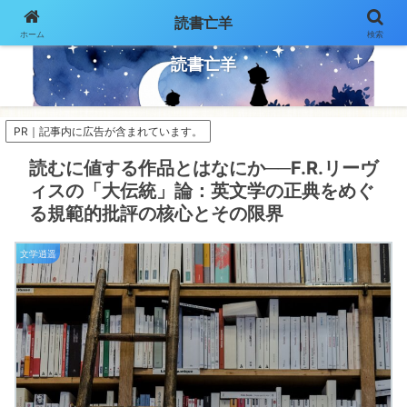
読書亡羊
ホーム
検索
気ままにページをめくって
読書亡羊
PR｜記事内に広告が含まれています。
読むに値する作品とはなにか──F.R.リーヴ
ィスの「大伝統」論：英文学の正典をめぐ
る規範的批評の核心とその限界
文学逍遥