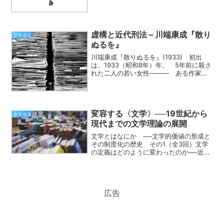
した。そこで、この一羽の渡り鳥の羽毛
や体の温かみはわたしの両手に伝わり、
この鳥の意外に重たい目方は、そのとき
のわたしの思い屈し...
虚構と近代刑法 – 川端康成『散り
文学逍遥
ぬるを』
川端康成『散りぬるを』(1933) 初出
は、1933（昭和8年）年。 5年前に殺さ
れた二人の若い女性――― ある作家
が、二人への感傷的な思い出を交えなが
ら、事件の訴訟記録をもとに、犯人の心
理を推察していく、という話。残された
記録から犯人の精...
変容する〈文学〉──19世紀から
文学逍遥
現代までの文学理論の展開
文学とはなにか ──文学的価値の形成と
その制度化の歴史 その1（全3回）文学
の定義はどのように変わったのか──近代
以降の思想史 「文学（literature）」と
いう概念が、現代で一般的に用いられる
意味──すなわち、架空の物語や創造的な
文章...
広告