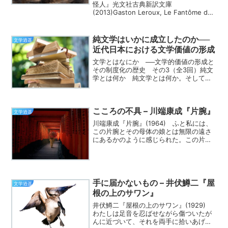
怪人』光文社古典新訳文庫
(2013)Gaston Leroux, Le Fantôme de
l'Opéra, 1910ゴシックとロマン──近代が
排除するものへの視線 『オペラ座の怪
人』（1910）は、...
純文学はいかに成立したのか──
文学逍遥
近代日本における文学価値の形成
文学とはなにか ──文学的価値の形成と
その制度化の歴史 その3（全3回）純文
学とは何か 純文学とは何か。そして、
それは他の文学作品と何が違うのか。
この問いに明確に答えることは、実は容
易ではない。なぜなら、「純文学」とい
こころの不具 – 川端康成『片腕』
う言葉は、単に作品の...
文学逍遥
川端康成『片腕』(1964) ふと私には、
この片腕とその母体の娘とは無限の遠さ
にあるかのように感じられた。この片腕
は遠い母体のところまで、はたして帰り
つけるのだろうか。私はこの片腕を遠い
娘のところまで、はたして返しに行き着
けるのだろうか。 ...
手に届かないもの – 井伏鱒二『屋
文学逍遥
根の上のサワン』
井伏鱒二『屋根の上のサワン』(1929)
わたしは足音を忍ばせながら傷ついたが
んに近づいて、それを両手に拾いあげま