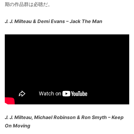
期の作品群は必聴だ。
J. J. Milteau & Demi Evans – Jack The Man
J. J. Milteau, Michael Robinson & Ron Smyth – Keep
On Moving