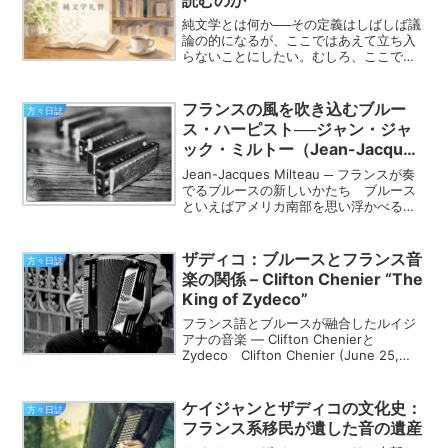
純文学とは何か──その定義はしばしば議
論の的になるが、ここではあえて立ち入
らないことにしたい。むしろ、ここで問
いたいのは、ごく個人的な、実感に根ざ
した問いだ──「なぜ、人は純文学を読む
のか」。 現代では、純文学という言葉
フランスの風を吹き込むブルー
方々日誌
自体に抵抗感を抱く人...
ス・ハーピスト──ジャン・ジャ
ック・ミルトー（Jean-Jacques
Milteau）の魅力
Jean-Jacques Milteau ─ フランスが奏
でるブルースの新しいかたち ブルース
といえばアメリカ南部を思い浮かべる人
が多いかもしれないが、その深いルーツ
と多彩な展開は、時に国境を越えて新た
な形を見せてくれる。その好例が、フラ
ザディコ：ブルースとフランス音
方々日誌
ン...
楽の関係 – Clifton Chenier “The
King of Zydeco”
フランス語とブルースが融合したルイジ
アナの音楽 ― Clifton Chenierと
Zydeco Clifton Chenier (June 25,
1925 – December 12, 1987), a
Louisiana French...
ケイジャンとザディコの文化史：
方々日誌
フランス系移民が遺した音の遺産