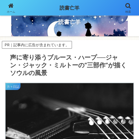
読書亡羊
ホーム
検索
気ままにページをめくって
読書亡羊
PR｜記事内に広告が含まれています。
声に寄り添うブルース・ハープ──ジャ
ン・ジャック・ミルトーの“三部作”が描く
ソウルの風景
方々日誌