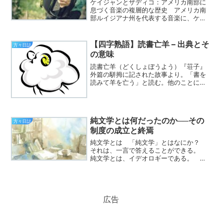
ケイジャンとザディコ：アメリカ南部に
息づく音楽の複層的な歴史 アメリカ南
部ルイジアナ州を代表する音楽に、ケイ
ジャン（Cajun）とザディコ（Zydeco）
がある。どちらもアカディア（Acadia）
系フランス移民の影響を受けて形成され
【四字熟語】読書亡羊 – 出典とそ
方々日誌
たルーツ...
の意味
読書亡羊（どくしょぼうよう）『荘子』
外篇の駢拇に記された故事より。「書を
読みて羊を亡う」と読む。他のことに気
を取られて、大事なことを疎かにしてし
まうことの例え。出典『荘子』臧と穀と
の二人、相い与（とも）に羊を牧（やし
ない）いて、倶（とも）に...
純文学とは何だったのか──その
方々日誌
制度の成立と終焉
純文学とは 「純文学」とはなにか？
それは、一言で答えることができる。
純文学とは、イデオロギーである。 何
を言っているのか、って？ こう言う
と、文学を政治的な思想運動のように捉
えているのか、と驚かれるかもしれな
い。しかしここで言うイデオロ...
広告