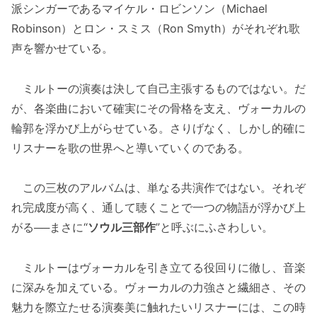
派シンガーであるマイケル・ロビンソン（Michael
Robinson）とロン・スミス（Ron Smyth）がそれぞれ歌
声を響かせている。
ミルトーの演奏は決して自己主張するものではない。だ
が、各楽曲において確実にその骨格を支え、ヴォーカルの
輪郭を浮かび上がらせている。さりげなく、しかし的確に
リスナーを歌の世界へと導いていくのである。
この三枚のアルバムは、単なる共演作ではない。それぞ
れ完成度が高く、通して聴くことで一つの物語が浮かび上
がる──まさに“
ソウル三部作
”と呼ぶにふさわしい。
ミルトーはヴォーカルを引き立てる役回りに徹し、音楽
に深みを加えている。ヴォーカルの力強さと繊細さ、その
魅力を際立たせる演奏美に触れたいリスナーには、この時