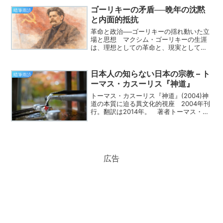
頃には衰退を迎え、その後の展開は長ら
ゴーリキーの矛盾──晩年の沈黙
晴筆雨読
く謎に包まれて...
と内面的抵抗
革命と政治──ゴーリキーの揺れ動いた立
場と思想 マクシム・ゴーリキーの生涯
は、理想としての革命と、現実としての
政治権力との衝突の記録であった。彼は
一貫した政治的立場を保った作家ではな
い。むしろその態度は、時代の推移に応
日本人の知らない日本の宗教 – ト
晴筆雨読
じて大きく揺れ動き、そ...
ーマス・カスーリス『神道』
トーマス・カスーリス『神道』(2004)神
道の本質に迫る異文化的視座 2004年刊
行。翻訳は2014年。 著者トーマス・カ
スーリス氏は、アメリカにおける日本思
想および宗教哲学の第一人者である。
神道は、日本人にとっても把握しにく
い、曖昧で多...
広告