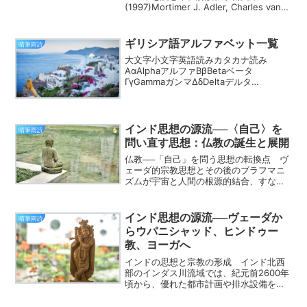
(1997)Mortimer J. Adler, Charles van
Doren, How to Read a Book, 1940古典
的読書論 原著...
ギリシア語アルファベット一覧
晴筆雨読
大文字小文字英語読みカタカナ読み
ΑαAlphaアルファΒβBetaベータ
ΓγGammaガンマΔδDeltaデルタ
ΕεEpsilonエプシロンΖζZetaゼータ
ΗηEtaエータΘθThetaシータΙιIotaイオタ
ΚκKappaカッパΛλLa...
インド思想の源流──〈自己〉を
晴筆雨読
問い直す思想：仏教の誕生と展開
仏教──「自己」を問う思想の転換点 ヴ
ェーダ的宗教思想とその後のブラフマニ
ズムが宇宙と人間の根源的結合、すなわ
ちアートマン（自己）とブラフマン
（梵）の一体性を説いてきたのに対し、
仏教はその前提そのものを根本から問い
インド思想の源流──ヴェーダか
晴筆雨読
直した思想運動である。紀元...
らウパニシャッド、ヒンドゥー
教、ヨーガへ
インドの思想と宗教の形成 インド北西
部のインダス川流域では、紀元前2600年
頃から、優れた都市計画や排水設備を備
えた高度な都市文明──インダス文明が栄
えた。しかし、この文明は紀元前1800年