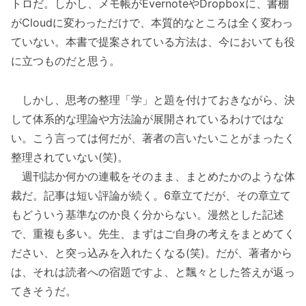
トロだ。しかし、メモ帳がEvernoteやDropboxに、書棚
がCloudに変わっただけで、本質的なところは全く変わっ
ていない。本書で提案されている方法は、今においても役
に立つものだと思う。
しかし、思考の整理「学」と題を付けておきながら、決
して体系的な理論や方法論が展開されているわけではな
い。こう言っては何だが、著者の言いたいことがまったく
整理されていない(笑)。
週刊誌か何かの連載をそのまま、まとめたかのような体
裁だ。記事は短い評論が続く。6章立てだが、その章立て
もどういう基準なのか良く分からない。漫然とした記述
で、重複も多い。先生、まずはご自身の考えをまとめてく
ださい、と突っ込みを入れたくなる(笑)。だが、著者から
は、それは読者への宿題ですよ、と飄々とした答えが返っ
てきそうだ。