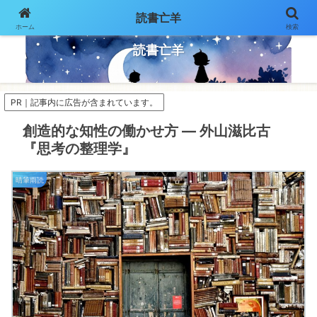
読書亡羊
ホーム
検索
気ままにページをめくって
読書亡羊
PR｜記事内に広告が含まれています。
創造的な知性の働かせ方 ― 外山滋比古
『思考の整理学』
晴筆雨読