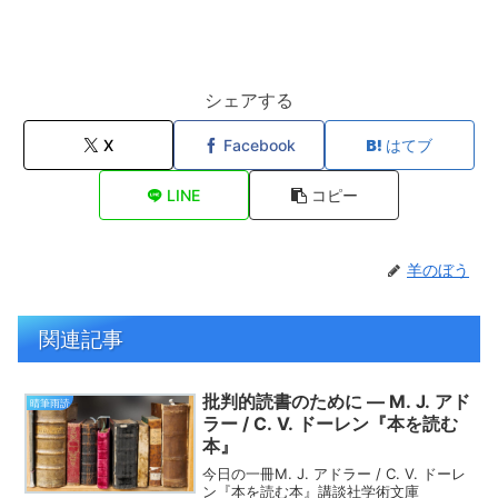
シェアする
X
Facebook
はてブ
LINE
コピー
羊のぼう
関連記事
批判的読書のために ― M. J. アド
晴筆雨読
ラー / C. V. ドーレン『本を読む
本』
今日の一冊M. J. アドラー / C. V. ドーレ
ン『本を読む本』講談社学術文庫