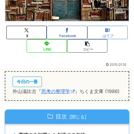
X
Facebook
はてブ
LINE
コピー
2015.01.10
今日の一冊
外山滋比古『
思考の整理学
』ちくま文庫 (1986)
目次