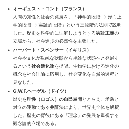
オーギュスト・コント（フランス）
人間の知性と社会の発展を、「神学的段階 → 形而上
学的段階 → 実証的段階」という三段階の法則で説明
した。歴史を科学的に理解しようとする
実証主義
の
立場から、社会進歩の必然性を主張した。
ハーバート・スペンサー（イギリス）
社会や文化が単純な状態から複雑な状態へと発展す
るという
社会進化論
を提唱。生物学における進化の
概念を社会理論に応用し、社会変化を自然的過程と
見なした。
G.W.F.ヘーゲル（ドイツ）
歴史を
理性（ロゴス）の自己展開
ととらえ、矛盾と
対立の運動である
弁証法
により、世界史全体を解釈
した。歴史の背後にある「理念」の発展を重視する
観念論的立場である。