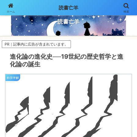
読書亡羊
ホーム
検索
気ままにページをめくって
読書亡羊
PR｜記事内に広告が含まれています。
進化論の進化史──19世紀の歴史哲学と進
化論の誕生
科学半解