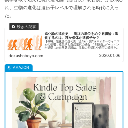
れ、生物の進化は遺伝子レベルで理解される時代に入っ
た。
進化論の進化史──淘汰の単位をめぐる議論：進
化するのは、種か個体か遺伝子か？
【概略】進化論の進化史（全3回）第2回ネオダーウィニズ
ムの登場：遺伝学と自然選択の統合 19世紀にダーウィン
が提唱した自然選択説は、生物の多様性や適応の過程を説
明する強力な理論であったが、当初は遺伝の仕組みに関す
る知見が不足していた。この理...
2020.01.06
dokushoboyo.com