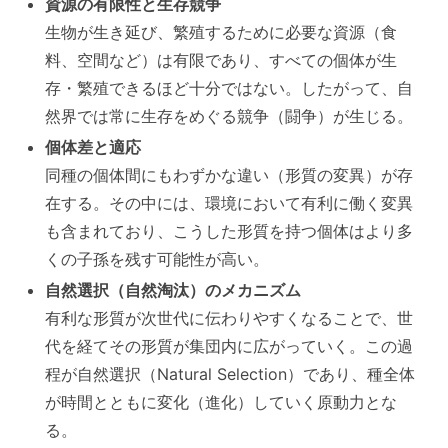
資源の有限性と生存競争
生物が生き延び、繁殖するために必要な資源（食
料、空間など）は有限であり、すべての個体が生
存・繁殖できるほど十分ではない。したがって、自
然界では常に生存をめぐる競争（闘争）が生じる。
個体差と適応
同種の個体間にもわずかな違い（形質の変異）が存
在する。その中には、環境において有利に働く変異
も含まれており、こうした形質を持つ個体はより多
くの子孫を残す可能性が高い。
自然選択（自然淘汰）のメカニズム
有利な形質が次世代に伝わりやすくなることで、世
代を経てその形質が集団内に広がっていく。この過
程が自然選択（Natural Selection）であり、種全体
が時間とともに変化（進化）していく原動力とな
る。