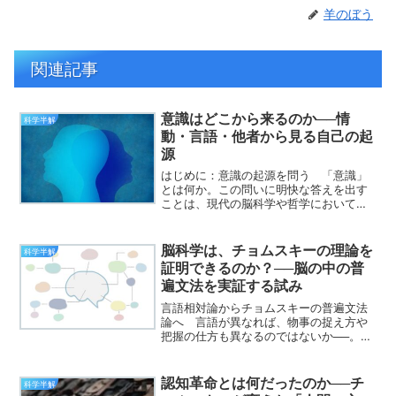
羊のぼう
関連記事
意識はどこから来るのか──情
科学半解
動・言語・他者から見る自己の起
源
はじめに：意識の起源を問う 「意識」
とは何か。この問いに明快な答えを出す
ことは、現代の脳科学や哲学においても
なお困難を極める。意識とは単に自己が
世界を感じる感覚なのか、それとも記憶
や言語と不可分の高度な情報処理の現れ
脳科学は、チョムスキーの理論を
科学半解
なのか。いずれにせよ、意...
証明できるのか？──脳の中の普
遍文法を実証する試み
言語相対論からチョムスキーの普遍文法
論へ 言語が異なれば、物事の捉え方や
把握の仕方も異なるのではないか──。
この問題意識は、一般に「言語相対論」
と呼ばれる。 19世紀末から20世紀前半
にかけて、西欧諸国の植民地拡大ととも
認知革命とは何だったのか──チ
科学半解
に非西欧社会との接...