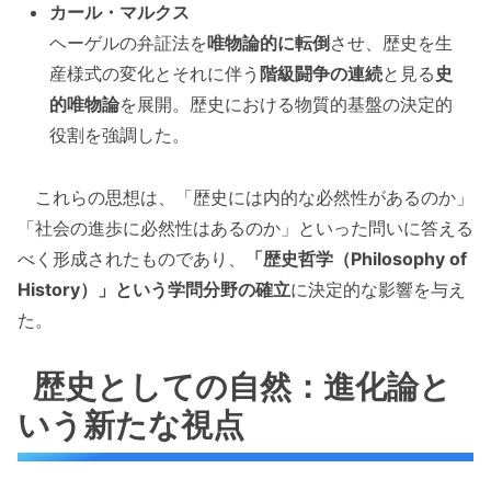
カール・マルクス
ヘーゲルの弁証法を
唯物論的に転倒
させ、歴史を生
産様式の変化とそれに伴う
階級闘争の連続
と見る
史
的唯物論
を展開。歴史における物質的基盤の決定的
役割を強調した。
これらの思想は、「歴史には内的な必然性があるのか」
「社会の進歩に必然性はあるのか」といった問いに答える
べく形成されたものであり、
「歴史哲学（Philosophy of
History）」という学問分野の確立
に決定的な影響を与え
た。
歴史としての自然：進化論と
いう新たな視点