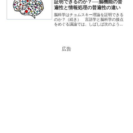
証明できるのか？──脳機能の普
遍性と情報処理の普遍性の違い
脳科学はチョムスキー理論を証明できる
のか？（続き） 言語学と脳科学の接点
をめぐる議論では、しばしば次のような
期待が語られる。すなわち、「脳科学が
進歩すれば、いずれノーム・チョムスキ
ーの提唱した普遍文法（UG）が実証され
るのではないか」という...
広告