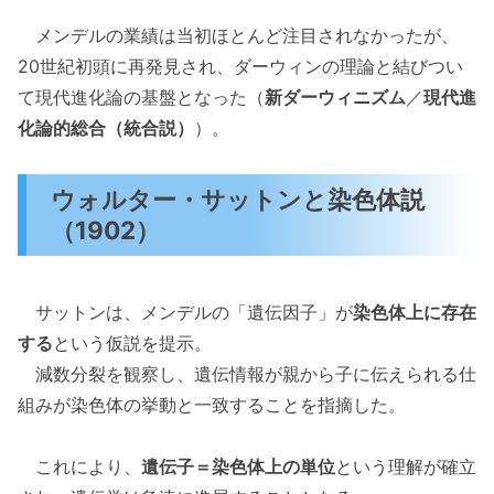
メンデルの業績は当初ほとんど注目されなかったが、
20世紀初頭に再発見され、ダーウィンの理論と結びつい
て現代進化論の基盤となった（
新ダーウィニズム
／
現代進
化論的総合（統合説）
）。
ウォルター・サットンと染色体説
（1902）
サットンは、メンデルの「遺伝因子」が
染色体上に存在
する
という仮説を提示。
減数分裂を観察し、遺伝情報が親から子に伝えられる仕
組みが染色体の挙動と一致することを指摘した。
これにより、
遺伝子＝染色体上の単位
という理解が確立