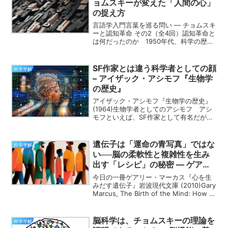
ョムスキーが変えた「人間の心」
の捉え方
言語学入門言葉を巡る問い ― チョムスキ
ーと認知革命 その2（全4回）認知革命と
は何だったのか 1950年代、科学の歴史
を大きく塗り替えた「認知革命」──。
行動主義が支配的だった時代に、人間を
「ただの刺激に対する反応機械」と見な
SF作家とは違う科学者としての顔
科学半解
す従来の人...
– アイザック・アシモフ『生物学
の歴史』
アイザック・アシモフ『生物学の歴史』
(1964)生物学者としてのアシモフ アシ
モフといえば、SF作家として有名だが、
同時にボストン大学医学部の生化学の教
授でもあった（教鞭は執っていなかった
ようだが）。 一般向けの科学書（いわ
遺伝子は「運命の青写真」ではな
科学半解
ゆる、アメリカで...
い──脳の柔軟性と複雑性を生み
出す「レシピ」の秘密 ― ゲアリ
ー・マーカス『心を生みだす遺伝
今日の一冊ゲアリー・マーカス『心を生
子』
みだす遺伝子』岩波現代文庫 (2010)Gary
Marcus, The Birth of the Mind: How a
Tiny Number of Genes Creates the
Complex...
脳科学は、チョムスキーの理論を
科学半解