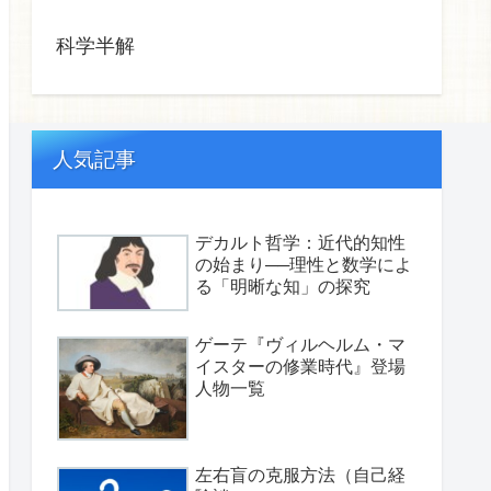
科学半解
人気記事
デカルト哲学：近代的知性
の始まり──理性と数学によ
る「明晰な知」の探究
ゲーテ『ヴィルヘルム・マ
イスターの修業時代』登場
人物一覧
左右盲の克服方法（自己経