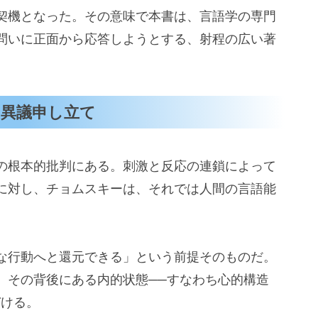
契機となった。その意味で本書は、言語学の専門
問いに正面から応答しようとする、射程の広い著
の異議申し立て
の根本的批判にある。刺激と反応の連鎖によって
に対し、チョムスキーは、それでは人間の言語能
な行動へと還元できる」という前提そのものだ。
、その背後にある内的状態──すなわち心的構造
づける。