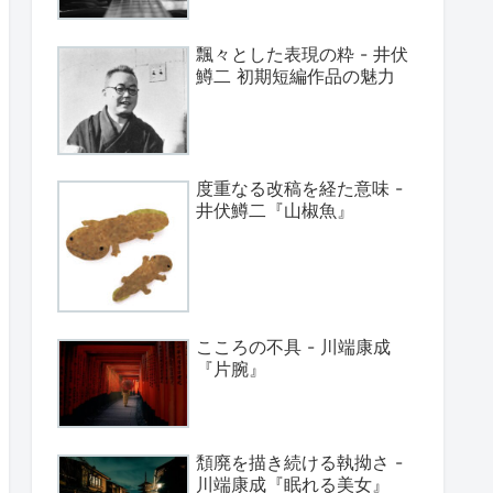
飄々とした表現の粋 - 井伏
鱒二 初期短編作品の魅力
度重なる改稿を経た意味 -
井伏鱒二『山椒魚』
こころの不具 - 川端康成
『片腕』
頽廃を描き続ける執拗さ -
川端康成『眠れる美女』