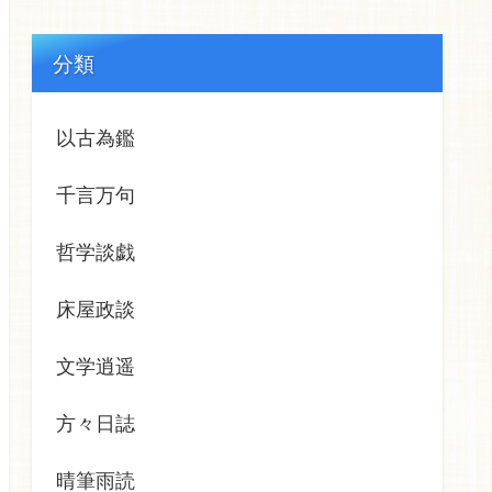
分類
以古為鑑
千言万句
哲学談戯
床屋政談
文学逍遥
方々日誌
晴筆雨読