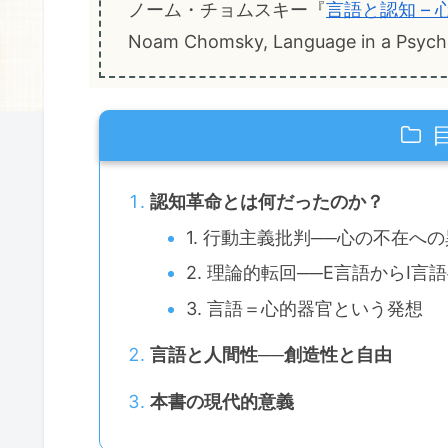
ノーム・チョムスキー『
言語と認知 –
Noam Chomsky, Language in a Psychol
認知革命とは何だったのか？
1. 行動主義批判──心の不在へ
2. 理論的転回──E言語からI言
3. 言語＝心的器官という発想
言語と人間性──創造性と自由
本書の現代的意義