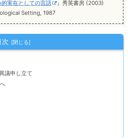
 心的実在としての言語
』秀英書房 (2003)
ogical Setting, 1987
目次
の異議申し立て
語へ