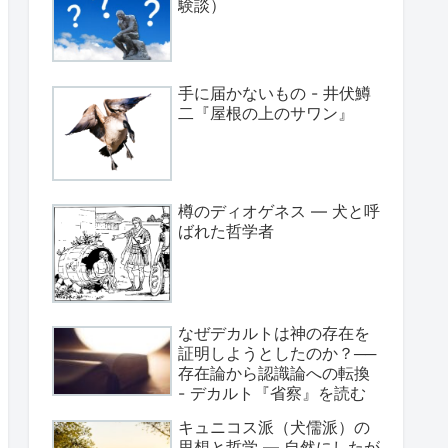
験談）
手に届かないもの - 井伏鱒
二『屋根の上のサワン』
樽のディオゲネス ― 犬と呼
ばれた哲学者
なぜデカルトは神の存在を
証明しようとしたのか？──
存在論から認識論への転換
- デカルト『省察』を読む
キュニコス派（犬儒派）の
思想と哲学 ― 自然にしたが