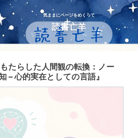
気ままにページをめくって
読書亡羊
がもたらした人間観の転換：ノー
 – 心的実在としての言語』