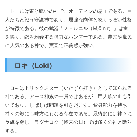
トールは雷と戦いの神で、オーディンの息子である。巨
人たちと戦う守護神であり、屈強な肉体と怒りっぽい性格
が特徴である。彼の武器「ミョルニル（Mjölnir）」は雷
を操り、敵を粉砕する強力なハンマーである。農民や庶民
に人気のある神で、実直で正義感が強い。
ロキ（Loki）
ロキはトリックスター（いたずら好き）として知られる
神である。アース神族の一員ではあるが、巨人族の血も引
いており、しばしば問題を引き起こす。変身能力を持ち、
神々の敵にも味方にもなる存在である。最終的には神々に
反旗を翻し、ラグナロク（終末の日）では多くの神と敵対
する。