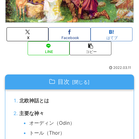
X
Facebook
はてブ
LINE
コピー
2022.03.11
目次
北欧神話とは
主要な神々
オーディン（Odin）
トール（Thor）