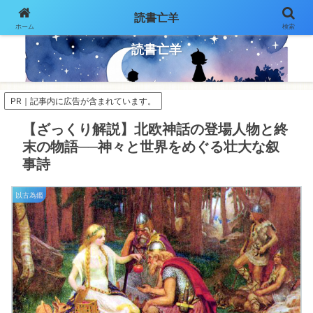
読書亡羊
ホーム
検索
気ままにページをめくって
読書亡羊
PR｜記事内に広告が含まれています。
【ざっくり解説】北欧神話の登場人物と終
末の物語──神々と世界をめぐる壮大な叙
事詩
以古為鑑