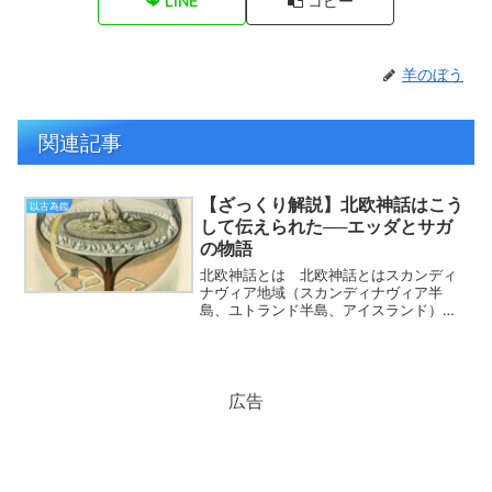
LINE
コピー
羊のぼう
関連記事
【ざっくり解説】北欧神話はこう
以古為鑑
して伝えられた──エッダとサガ
の物語
北欧神話とは 北欧神話とはスカンディ
ナヴィア地域（スカンディナヴィア半
島、ユトランド半島、アイスランド）を
中心に居住していたノース人たちの間に
伝わる神話。 ノース人は、北方ゲルマ
ン民族の一派で、古ノルド語を話してい
た。彼らの文字表記には、独...
広告