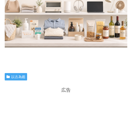
以古為鑑
広告