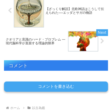
【ざっくり解説】北欧神話はこうして伝
えられた──エッダとサガの物語
クオリアと意識のハード・プロブレム ―
現代脳科学が直面する理論的限界
コメント
コメントを書き込む
ホーム
以古為鑑