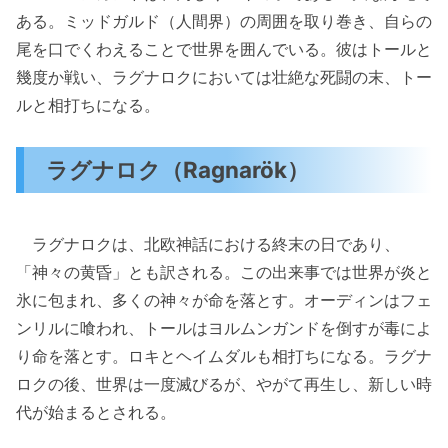
ある。ミッドガルド（人間界）の周囲を取り巻き、自らの
尾を口でくわえることで世界を囲んでいる。彼はトールと
幾度か戦い、ラグナロクにおいては壮絶な死闘の末、トー
ルと相打ちになる。
ラグナロク（Ragnarök）
ラグナロクは、北欧神話における終末の日であり、
「神々の黄昏」とも訳される。この出来事では世界が炎と
氷に包まれ、多くの神々が命を落とす。オーディンはフェ
ンリルに喰われ、トールはヨルムンガンドを倒すが毒によ
り命を落とす。ロキとヘイムダルも相打ちになる。ラグナ
ロクの後、世界は一度滅びるが、やがて再生し、新しい時
代が始まるとされる。