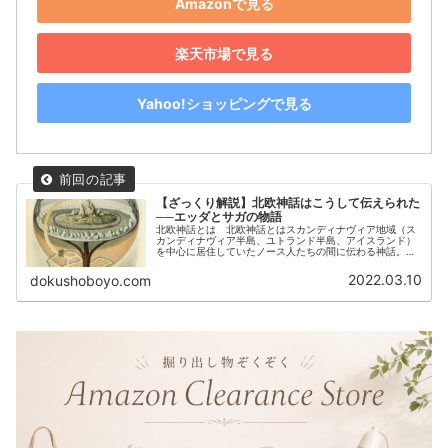
Amazonで見る
楽天市場で見る
Yahoo!ショッピングで見る
【ざっくり解説】北欧神話はこうして伝えられた
──エッダとサガの物語
北欧神話とは 北欧神話とはスカンディナヴィア地域（ス
カンディナヴィア半島、ユトランド半島、アイスランド）
を中心に居住していたノース人たちの間に伝わる神話。
ノース人は、北方ゲルマン民族の一派で、古ノルド語を話
していた。彼らの文字表記には、独...
2022.03.10
dokushoboyo.com