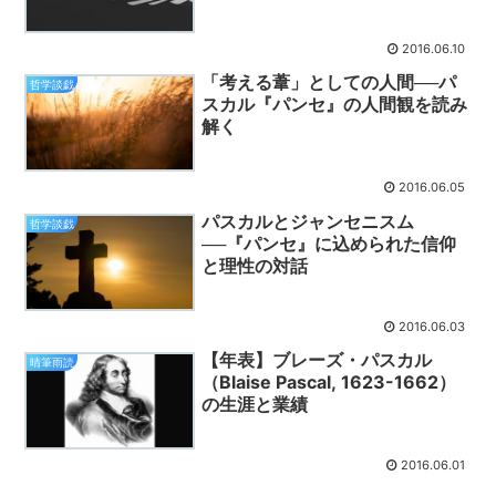
2016.06.10
「考える葦」としての人間──パ
哲学談戯
スカル『パンセ』の人間観を読み
解く
2016.06.05
パスカルとジャンセニスム
哲学談戯
──『パンセ』に込められた信仰
と理性の対話
2016.06.03
【年表】ブレーズ・パスカル
晴筆雨読
（Blaise Pascal, 1623-1662）
の生涯と業績
2016.06.01